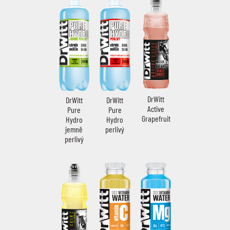
DrWitt
DrWitt
DrWitt
Active
Pure
Pure
Grapefruit
Hydro
Hydro
jemně
perlivý
perlivý