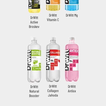
DrWitt
DrWitt Mg
DrWitt
Vitamin C
Active
Broskev
DrWitt
DrWitt
DrWitt
Collagen
Antiox
Natural
Jahoda
Booster